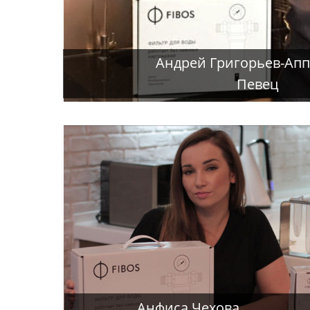
Андрей Григорьев-Ап
Певец
Анфиса Чехова