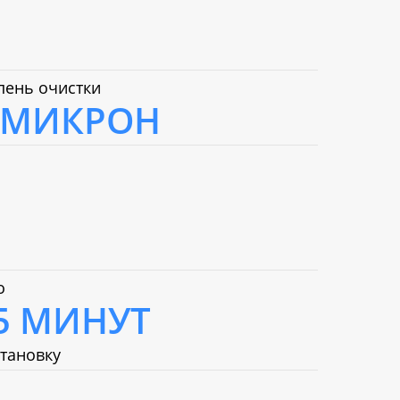
пень очистки
 МИКРОН
о
5 МИНУТ
становку