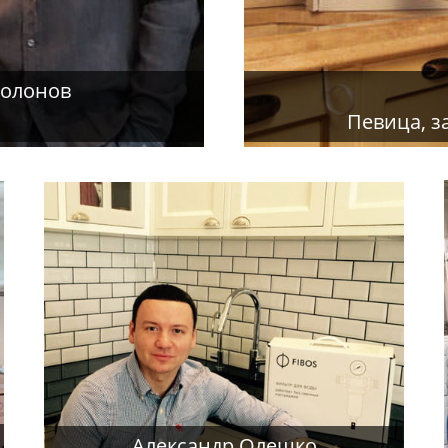
полонов
Певица, з
Александр Олешко