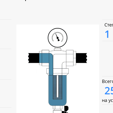
Сте
1
Всег
2
на у