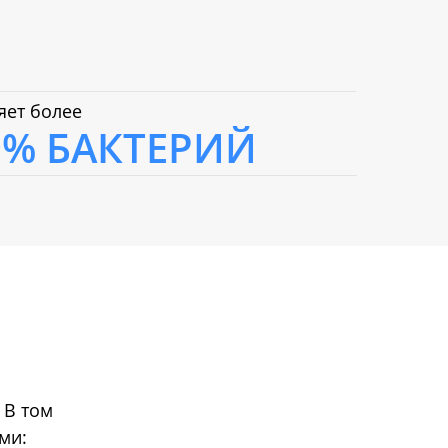
яет более
9% БАКТЕРИЙ
 В том
ми: