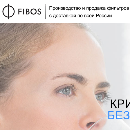
КР
БЕ